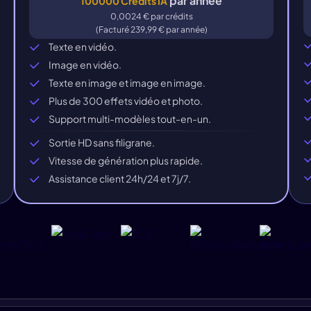
par année
100000 Crédits IA
0,0024 € par crédits
(Facturé 239,99 € par année)
Texte en vidéo.
Image en vidéo.
Texte en image et image en image.
Plus de 300 effets vidéo et photo.
Support multi-modèles tout-en-un.
Sortie HD sans filigrane.
Vitesse de génération plus rapide.
Assistance client 24h/24 et 7j/7.