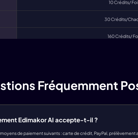
13 fois
27 fois
10 Crédits/ Foi
p6s
7 fois
13 fois
30 Crédits/Cha
200 fois
400 fois
160 Crédits/ Fo
67 images
133 images
nore
1000 Crédits/ F
67 fois
133 fois
)
50 Crédits/ Fo
stions Fréquemment Po
n)
200 Crédits/ Fo
140 Crédits/ Fo
ement Edimakor AI accepte-t-il ?
s)
300 Crédits/ Fo
moyens de paiement suivants : carte de crédit, PayPal, prélèvement 