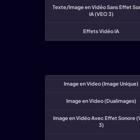
Texte/Image en Vidéo Sans Effet So
IA (VEO 3)
Effets Vidéo IA
(Vidu)Vidéo IA - sous 1080p(4s)
(Vidu)Vidéo IA - 1080p(4s)/720p(
(Vidu)Image Référence à la Vidéo
Image en Video (Image Unique)
1080p(5s)
Image en Video (Dualimages)
(Hailuo) Vidéo IA,512p(6s)
Image en Vidéo Avec Effet Sonore 
(Hailuo) Vidéo IA,512p(10s)
3)