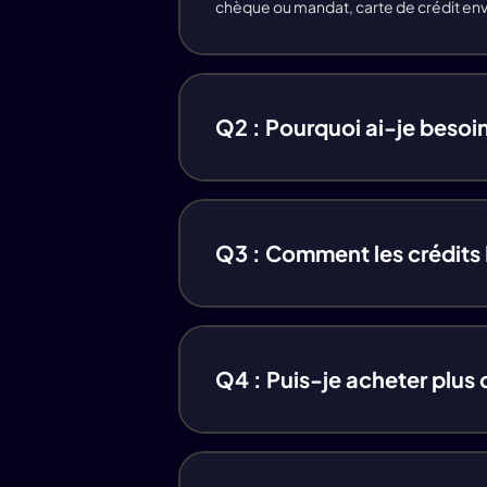
chèque ou mandat, carte de crédit env
(Vidu)Image Référence à la
Vidéo,1080p(5s)
(Hailuo)Vidéo IA,512p(6s)
Q2 : Pourquoi ai-je besoin
(Hailuo)Vidéo IA,512p(10s)
(Hailuo)Vidéo IA,768p(6s)
Q3 : Comment les crédits 
(Hailuo)Vidéo IA,768p(10s)/1080p
Effets Vidéo IA
Q4 : Puis-je acheter plus d
Effet Image IA