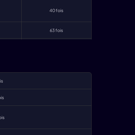
40 fois
63 fois
71 fois
33 fois
is
63 fois
is
167 fois
ois
100 fois