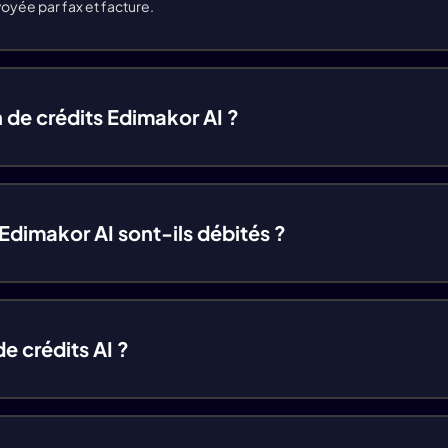
oyée par fax et facture.
160 Crédits/ Fo
60 Crédits/ Fo
 de crédits Edimakor AI ?
100 Crédits/ Fo
150 Crédits/ Fo
Edimakor AI sont-ils débités ?
6s
300 Crédits/ Fo
160 Crédits/Fo
e crédits AI ?
30 Crédits/Foi