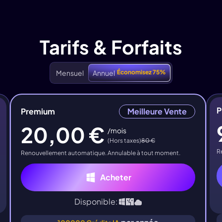
Tarifs & Forfaits
Mensuel
Annuel
Économisez 75%
P
Premium
Meilleure Vente
20,00 €
/mois
(Hors taxes)
80 €
R
Renouvellement automatique. Annulable à tout moment.
Acheter
Disponible: