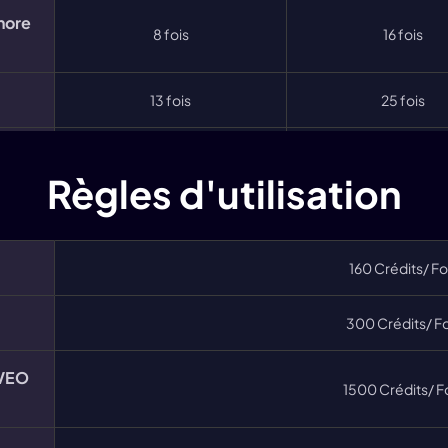
nore
8 fois
16 fois
13 fois
25 fois
14 fois
29 fois
Règles d'utilisation
8s)
7 fois
13 fois
 -
160 Crédits/ Fo
13 fois
25 fois
300 Crédits/ Fo
33 fois
67 fois
(VEO
1500 Crédits/ F
20 fois
40 fois