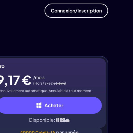
Connexion/Inscription
ro
9,17 €
/mois
(Hors taxes)
36,69 €
enouvellement automatique. Annulable à tout moment.
Acheter
Disponible:
par année
40000 Crédits IA