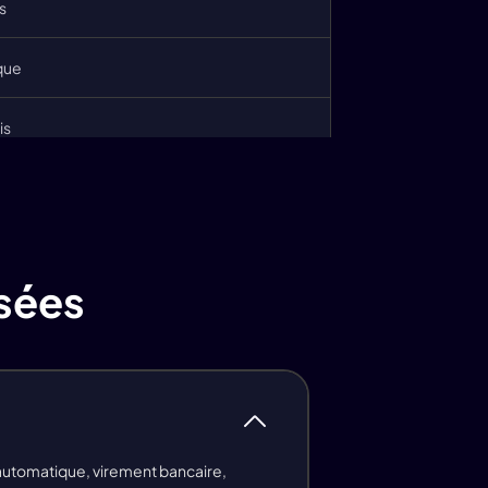
67 fois
s
33 fois
que
1000 fois
is
333 images
ois
333 fois
is
sées
is
is
is
automatique, virement bancaire,